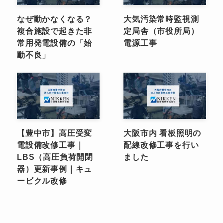
なぜ動かなくなる？
大気汚染常時監視測
複合施設で起きた非
定局舎（市役所局）
常用発電設備の「始
電源工事
動不良」
【豊中市】高圧受変
大阪市内 看板照明の
電設備改修工事｜
配線改修工事を行い
LBS（高圧負荷開閉
ました
器）更新事例｜キュ
ービクル改修