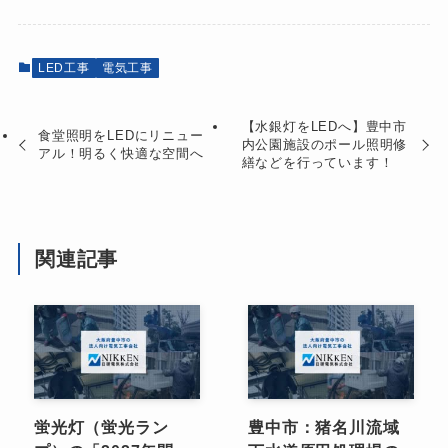
LED工事
電気工事
【水銀灯をLEDへ】豊中市
食堂照明をLEDにリニュー
内公園施設のポール照明修
アル！明るく快適な空間へ
繕などを行っています！
関連記事
蛍光灯（蛍光ラン
豊中市：猪名川流域