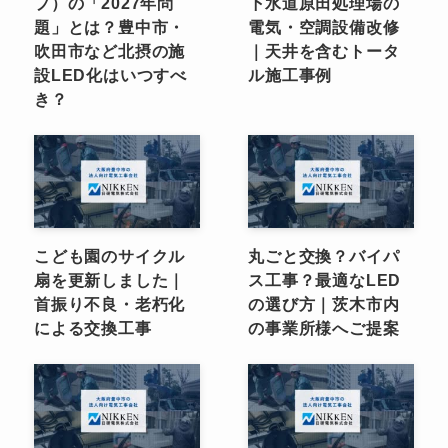
プ）の「2027年問
下水道原田処理場の
題」とは？豊中市・
電気・空調設備改修
吹田市など北摂の施
｜天井を含むトータ
設LED化はいつすべ
ル施工事例
き？
こども園のサイクル
丸ごと交換？バイパ
扇を更新しました｜
ス工事？最適なLED
首振り不良・老朽化
の選び方｜茨木市内
による交換工事
の事業所様へご提案